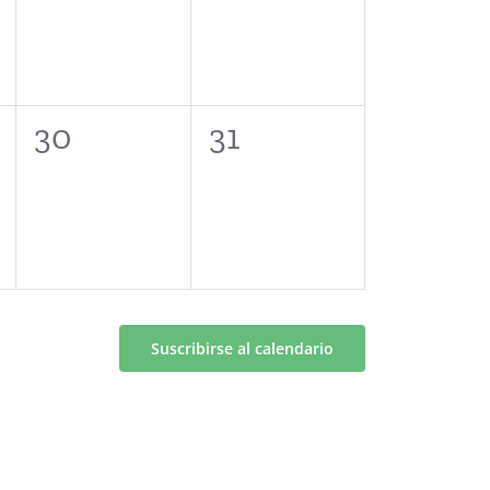
0
0
30
31
eventos,
eventos,
Suscribirse al calendario