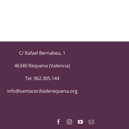
C/ Rafael Bernabeu, 1
46340 Requena (Valencia)
Tel. 962.305.144
info@santaceciliaderequena.org
Facebook
Instagram
YouTube
Correo
electrónico