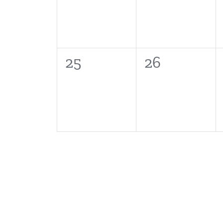
0
0
25
26
eventos,
eventos,