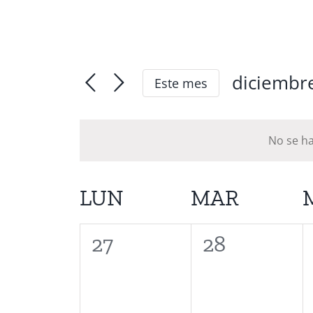
diciembr
Este mes
Seleccion
fecha.
No se ha
Calendario
LUN
MAR
de
0
0
27
28
Eventos
eventos,
eventos,