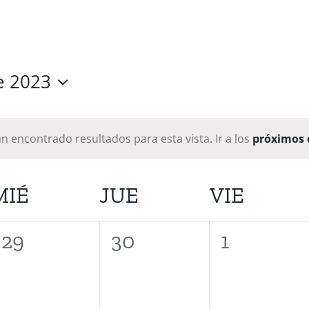
e 2023
ar
n encontrado resultados para esta vista. Ir a los
próximos 
MIÉ
JUE
VIE
0
0
0
29
30
1
eventos,
eventos,
eventos,